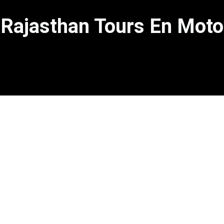
Rajasthan Tours En Moto
E
DONDE LOS RECUERDOS SE ENCUE
ón y nuestro equipo se pondrá en contacto con uste