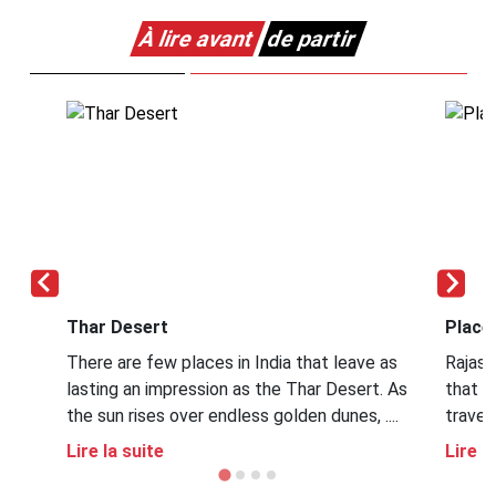
À lire avant
de partir
Thar Desert
Places
There are few places in India that leave as
Rajasth
lasting an impression as the Thar Desert. As
that c
the sun rises over endless golden dunes, ....
travel
Lire la suite
Lire l